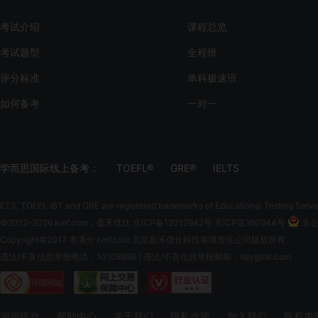
考试介绍
课程总览
考试题型
全程班
评分标准
单科极速班
如何备考
一对一
学而思国际线上备考：
TOEFL®
GRE®
IELTS
ETS, TOEFL iBT and GRE are registered trademarks of Educational Testing Servi
©2012-2026 kmf.com，盈禾优仕
京ICP备12012942号 京ICP证160944号
京公网
Copyright©2017 考满分 kmf.com 北京盈禾优仕科技有限责任公司版权所有
违法/不良信息举报电话：10108899 | 违法/不良信息举报邮箱：tsjy@tal.com
漏洞提交
帮助中心
关于我们
隐私政策
加入我们
版权声