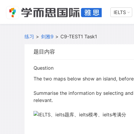
IELTS
练习
>
剑雅9
>
C9-TEST1 Task1
题目内容
Question
The two maps below show an island, before an
Summarise the information by selecting and
relevant.