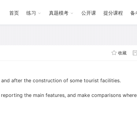
首页
练习
真题模考
公开课
提分课程
备
收藏
d after the construction of some tourist facilities.
 reporting the main features, and make comparisons where