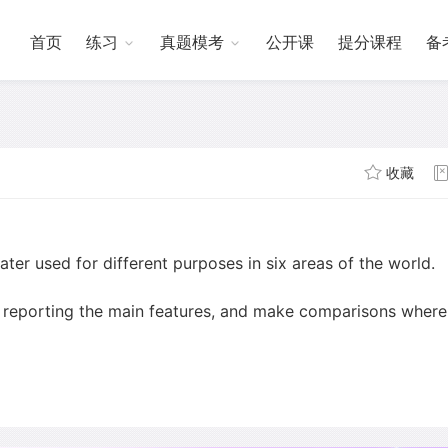
首页
练习
真题模考
公开课
提分课程
备
收藏
er used for different purposes in six areas of the world.
 reporting the main features, and make comparisons where