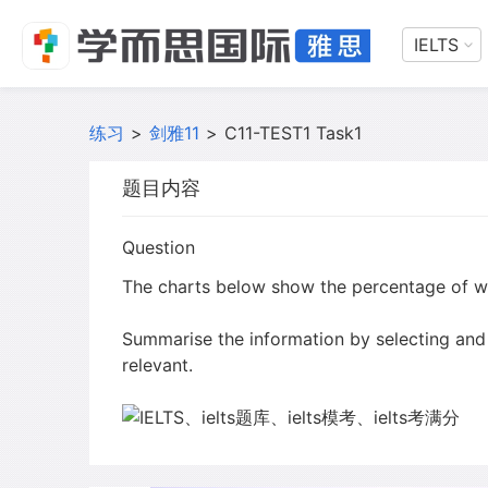
IELTS
练习
>
剑雅11
>
C11-TEST1 Task1
题目内容
Question
The charts below show the percentage of wat
Summarise the information by selecting and
relevant.