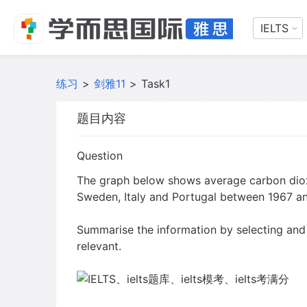
IELTS
练习
>
剑雅11
>
Task1
题目内容
Question
The graph below shows average carbon diox
Sweden, Italy and Portugal between 1967 a
Summarise the information by selecting and
relevant.