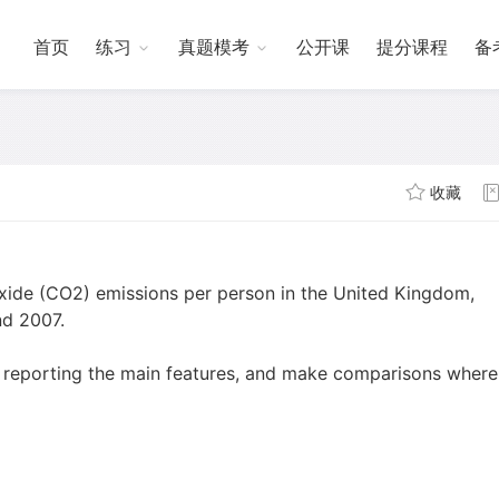
首页
练习
真题模考
公开课
提分课程
备
收藏
ide (CO2) emissions per person in the United Kingdom,
nd 2007.
 reporting the main features, and make comparisons where