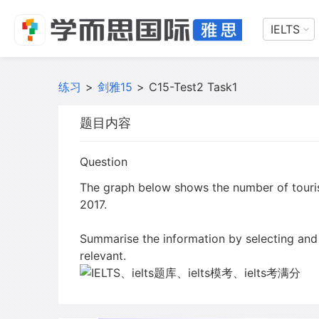
IELTS
练习
>
剑雅15
>
C15-Test2 Task1
题目内容
Question
The graph below shows the number of touris
2017.
Summarise the information by selecting and
relevant.