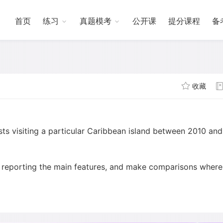
首页
练习
真题模考
公开课
提分课程
备
收藏
ts visiting a particular Caribbean island between 2010 and
 reporting the main features, and make comparisons where