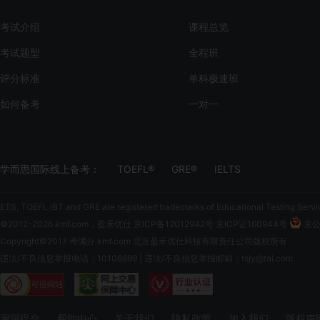
考试介绍
课程总览
考试题型
全程班
评分标准
单科极速班
如何备考
一对一
学而思国际线上备考：
TOEFL®
GRE®
IELTS
ETS, TOEFL iBT and GRE are registered trademarks of Educational Testing Servi
©2012-2026 kmf.com，盈禾优仕
京ICP备12012942号 京ICP证160944号
京公网
Copyright©2017 考满分 kmf.com 北京盈禾优仕科技有限责任公司版权所有
违法/不良信息举报电话：10108899 | 违法/不良信息举报邮箱：tsjy@tal.com
漏洞提交
帮助中心
关于我们
隐私政策
加入我们
版权声