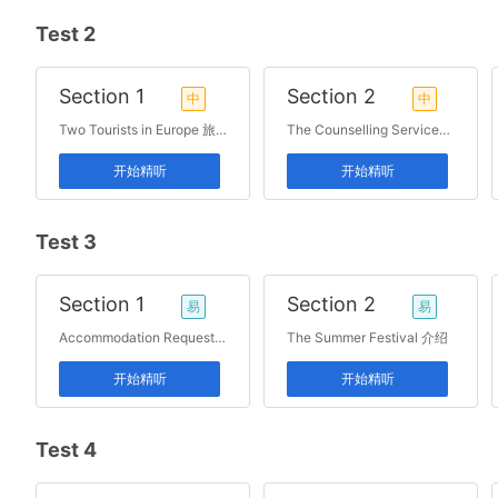
Test 2
Section 1
Section 2
中
中
Two Tourists in Europe 旅游
The Counselling Services 介绍
开始精听
开始精听
Test 3
Section 1
Section 2
易
易
Accommodation Request Form 住宿
The Summer Festival 介绍
开始精听
开始精听
Test 4