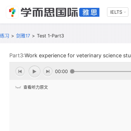
IELTS
练习
>
剑雅17
>
Test 1-Part3
Part3:
Work experience for veterinary science st
00:00
查看听力原文