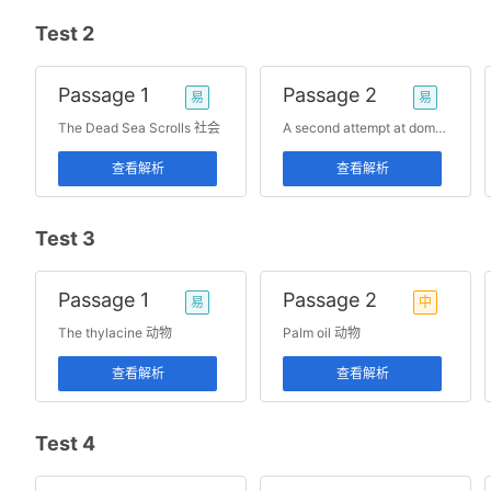
Test 2
Passage 1
Passage 2
易
易
The Dead Sea Scrolls 社会
A second attempt at domesticating the tomato 动物
查看解析
查看解析
Test 3
Passage 1
Passage 2
易
中
The thylacine 动物
Palm oil 动物
查看解析
查看解析
Test 4