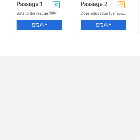
Passage 1
Passage 2
易
中
Bats to the rescue 动物
Does education fuel economic growth 语言
查看解析
查看解析