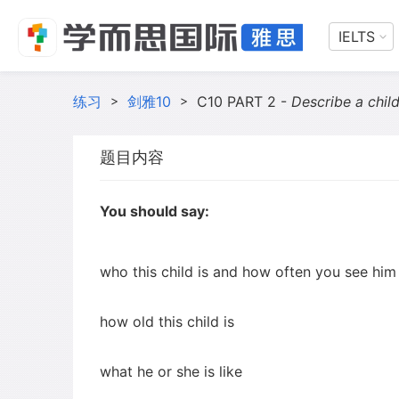
IELTS
练习
>
剑雅10
>
C10 PART 2 -
Describe a child that you kno
题目内容
You should say:
who this child is and how often you see him
how old this child is
what he or she is like