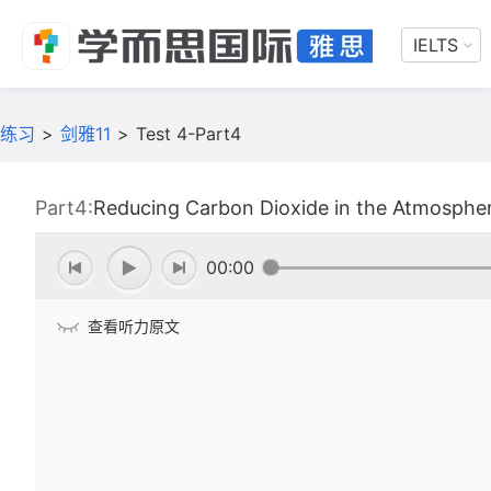
IELTS
练习
>
剑雅11
>
Test 4-Part4
Part4:
Reducing Carbon Dioxide in the Atmosphe
00:00
查看听力原文