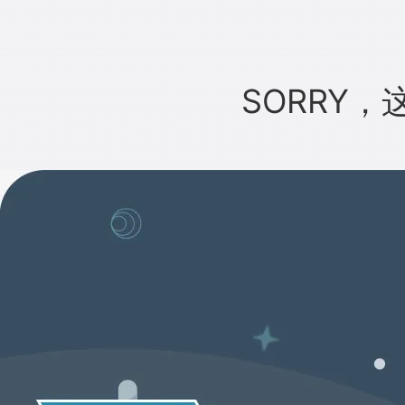
SORRY，