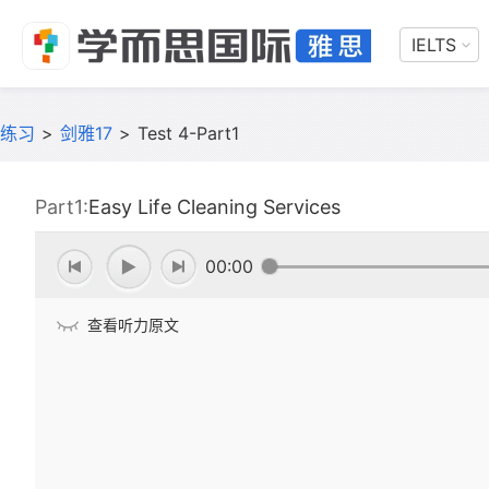
IELTS
练习
>
剑雅17
>
Test 4-Part1
Part1:
Easy Life Cleaning Services
00:00
查看听力原文