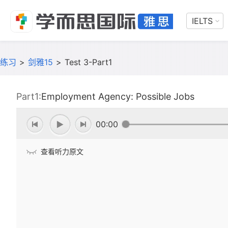
IELTS
练习
>
剑雅15
>
Test 3-Part1
Part1:
Employment Agency: Possible Jobs
00:00
查看听力原文