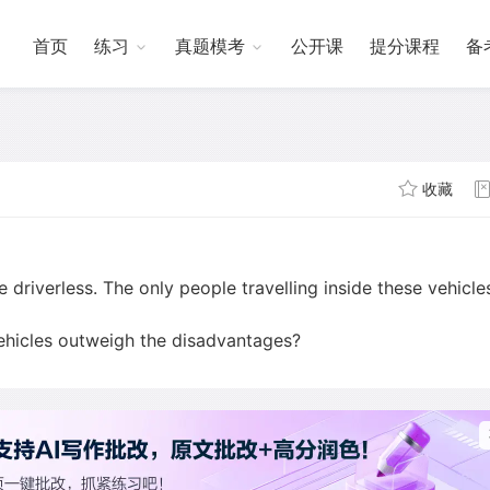
首页
练习
真题模考
公开课
提分课程
备
收藏
be driverless. The only people travelling inside these vehicles
vehicles outweigh the disadvantages?