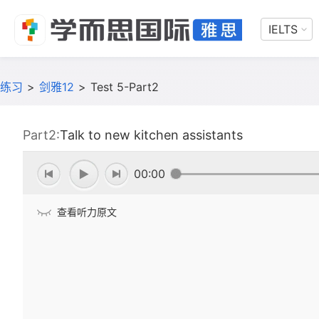
IELTS
练习
>
剑雅12
>
Test 5-Part2
Part2:
Talk to new kitchen assistants
00:00
查看听力原文