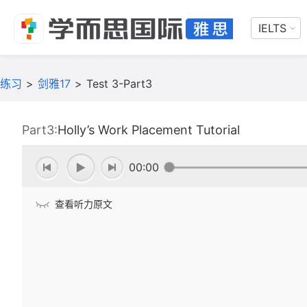
IELTS
练习
>
剑雅17
>
Test 3-Part3
Part3:
Holly’s Work Placement Tutorial
00:00
查看听力原文