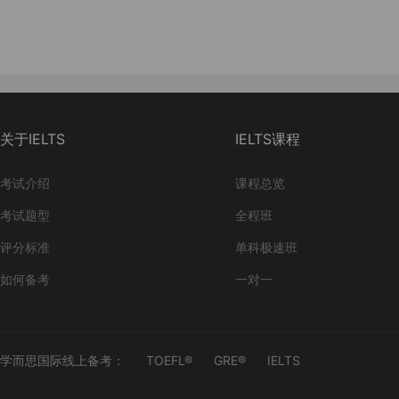
关于IELTS
IELTS课程
考试介绍
课程总览
考试题型
全程班
评分标准
单科极速班
如何备考
一对一
学而思国际线上备考：
TOEFL®
GRE®
IELTS