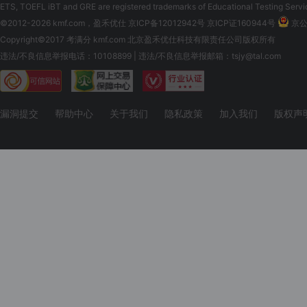
ETS, TOEFL iBT and GRE are registered trademarks of Educational Testing Servi
©2012-2026 kmf.com，盈禾优仕
京ICP备12012942号 京ICP证160944号
京公网
Copyright©2017 考满分 kmf.com 北京盈禾优仕科技有限责任公司版权所有
违法/不良信息举报电话：10108899 | 违法/不良信息举报邮箱：tsjy@tal.com
漏洞提交
帮助中心
关于我们
隐私政策
加入我们
版权声