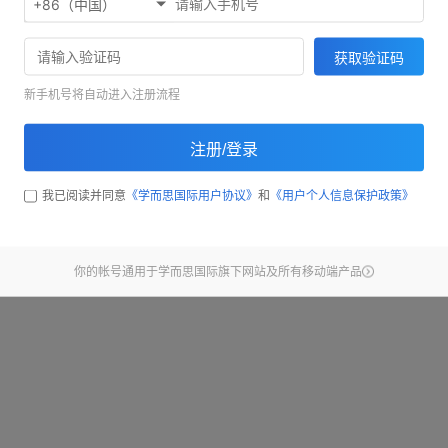
+86（中国）
欢迎使用考满分精听听写
71033
获取验证码
截止昨天，已经有
同学完
新手机号将自动进入注册流程
开始练习
注册/登录
查看新手引导
我已阅读并同意
《学而思国际用户协议》
和
《用户个人信息保护政策》
你的帐号通用于学而思国际旗下网站及所有移动端产品