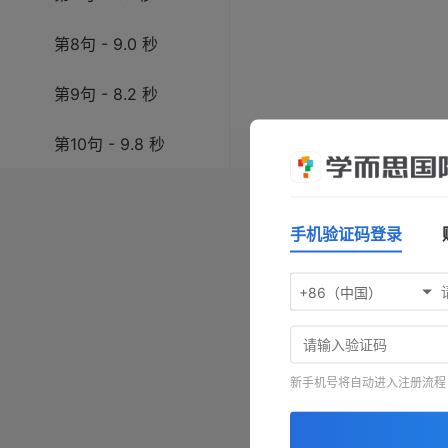
第8句 - 9.0 秒
第9句 - 8.2 秒
第10句 - 9.8 秒
操作指南：按
空格键
播放/暂
键前进，按
-
键查看原文，按
第11句 - 5.1 秒
手机验证码登录
第12句 - 7.1 秒
+86（中国）
新手机号将自动进入注册流程