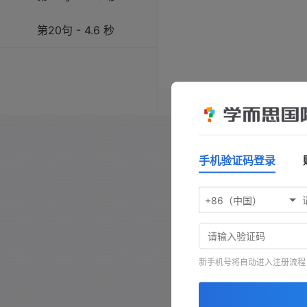
第20句 - 4.6 秒
操作指南：按
空格键
播放/暂
键前进，按
-
键查看原文，按
手机验证码登录
+86（中国）
新手机号将自动进入注册流程