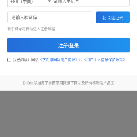
+86（中国）
欢迎使用考满分精听听写
71033
获取验证码
截止昨天，已经有
同学完
新手机号将自动进入注册流程
开始练习
注册/登录
查看新手引导
我已阅读并同意
《学而思国际用户协议》
和
《用户个人信息保护政策》
你的帐号通用于学而思国际旗下网站及所有移动端产品