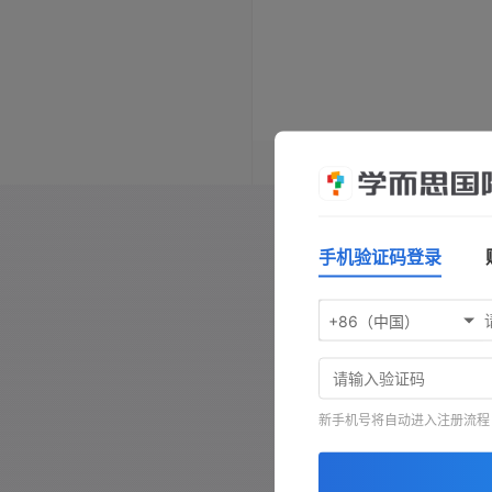
操作指南：按
空格键
播放/暂
键前进，按
-
键查看原文，按
手机验证码登录
+86（中国）
新手机号将自动进入注册流程