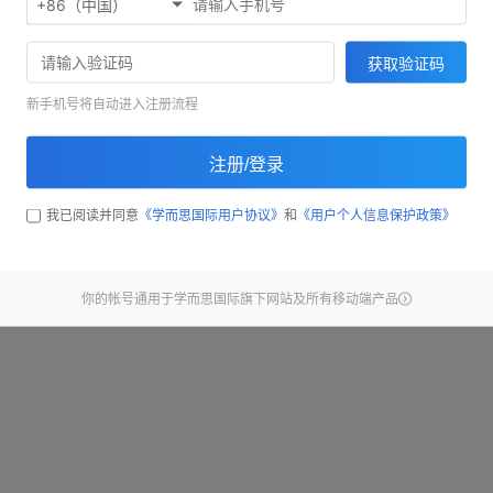
+86（中国）
欢迎使用考满分精听听写
71033
获取验证码
截止昨天，已经有
同学完
新手机号将自动进入注册流程
开始练习
注册/登录
查看新手引导
我已阅读并同意
《学而思国际用户协议》
和
《用户个人信息保护政策》
你的帐号通用于学而思国际旗下网站及所有移动端产品