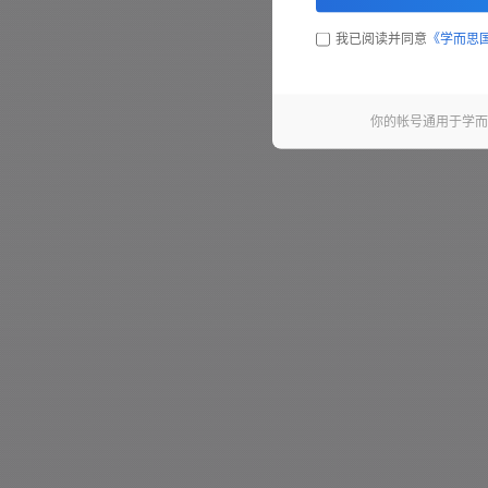
第42句 - 5.5 秒
我已阅读并同意
《学而思
第43句 - 2.1 秒
第44句 - 7.0 秒
你的帐号通用于学而