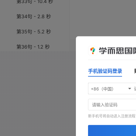
第33句 - 10.4 秒
第34句 - 2.8 秒
第35句 - 5.2 秒
操作指南：按
空格键
播放/暂
第36句 - 1.2 秒
键前进，按
-
键查看原文，按
第37句 - 8.2 秒
手机验证码登录
第38句 - 2.9 秒
+86（中国）
第39句 - 5.6 秒
第40句 - 1.4 秒
新手机号将自动进入注册流程
第41句 - 9.6 秒