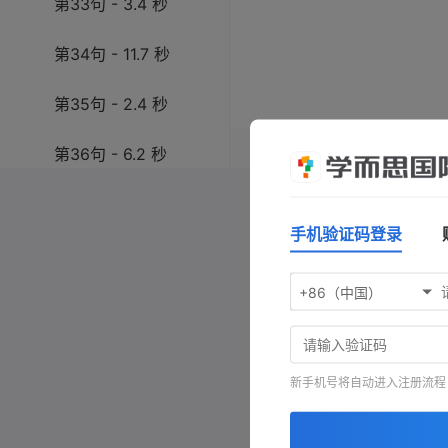
第33句 - 3.4 秒
第34句 - 11.7 秒
第35句 - 2.4 秒
操作指南：按
空格键
播放/暂
第36句 - 6.2 秒
键前进，按
-
键查看原文，按
第37句 - 3.6 秒
手机验证码登录
第38句 - 8.0 秒
+86（中国）
第39句 - 4.2 秒
第40句 - 9.1 秒
新手机号将自动进入注册流程
第41句 - 3.1 秒