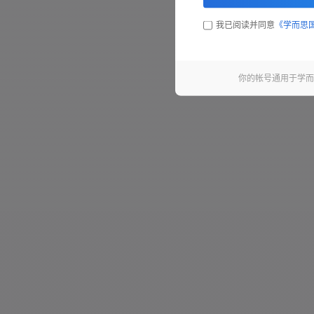
第42句 - 12.8 秒
我已阅读并同意
《学而思
第43句 - 11.2 秒
第44句 - 6.0 秒
你的帐号通用于学而
第45句 - 4.0 秒