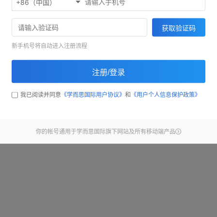
+86（中国）
欢迎使用考满分精听听写
71033
获取验证码
截止昨天，已经有
同学完
新手机号将自动进入注册流程
开始练习
注册/登录
查看新手引导
我已阅读并同意
《学而思国际用户协议》
和
《用户个人信息保护政策》
你的帐号通用于学而思国际旗下网站及所有移动端产品