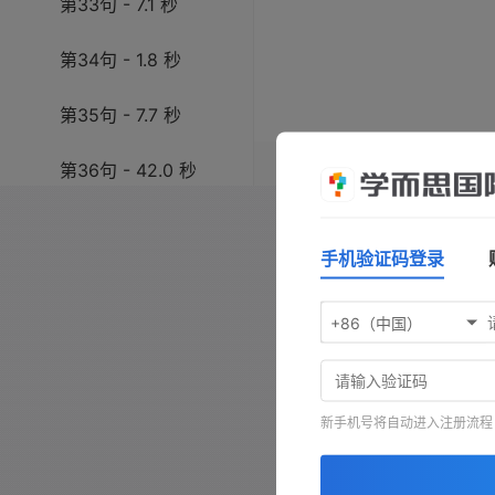
第33句 - 7.1 秒
第34句 - 1.8 秒
第35句 - 7.7 秒
操作指南：按
空格键
播放/暂
第36句 - 42.0 秒
键前进，按
-
键查看原文，按
第二段
- 81.0 秒
手机验证码登录
第1句 - 3.6 秒
+86（中国）
第2句 - 4.7 秒
第3句 - 6.4 秒
新手机号将自动进入注册流程
第4句 - 2.1 秒
第5句 - 5.1 秒