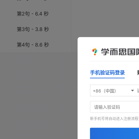
第2句 - 6.4 秒
第3句 - 3.8 秒
第4句 - 8.6 秒
操作指南：按
空格键
播放/暂
键前进，按
-
键查看原文，按
第5句 - 2.3 秒
手机验证码登录
第6句 - 3.6 秒
+86（中国）
第7句 - 2.1 秒
第8句 - 0.9 秒
新手机号将自动进入注册流程
第9句 - 4.1 秒
第10句 - 8.8 秒