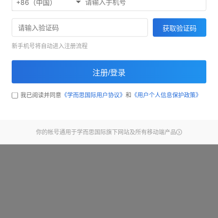
+86（中国）
欢迎使用考满分精听听写
71033
获取验证码
截止昨天，已经有
同学完
新手机号将自动进入注册流程
开始练习
注册/登录
查看新手引导
我已阅读并同意
《学而思国际用户协议》
和
《用户个人信息保护政策》
你的帐号通用于学而思国际旗下网站及所有移动端产品