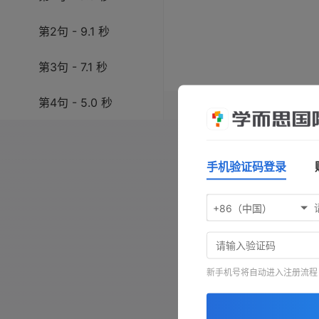
第2句 - 9.1 秒
第3句 - 7.1 秒
第4句 - 5.0 秒
操作指南：按
空格键
播放/暂
键前进，按
-
键查看原文，按
第5句 - 10.1 秒
手机验证码登录
第6句 - 4.9 秒
+86（中国）
第7句 - 7.2 秒
第8句 - 6.8 秒
新手机号将自动进入注册流程
第9句 - 5.8 秒
第10句 - 4.2 秒