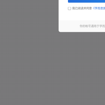
我已阅读并同意
《学而思
第11句 - 3.2 秒
第12句 - 5.4 秒
你的帐号通用于学而
第13句 - 7.0 秒
第14句 - 1.4 秒
第15句 - 7.7 秒
第16句 - 3.7 秒
第17句 - 2.7 秒