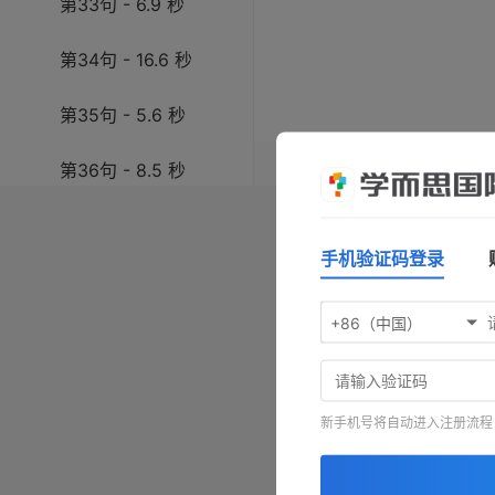
第33句 - 6.9 秒
第34句 - 16.6 秒
第35句 - 5.6 秒
操作指南：按
空格键
播放/暂
第36句 - 8.5 秒
键前进，按
-
键查看原文，按
第37句 - 2.8 秒
手机验证码登录
第38句 - 22.6 秒
+86（中国）
第39句 - 5.2 秒
新手机号将自动进入注册流程