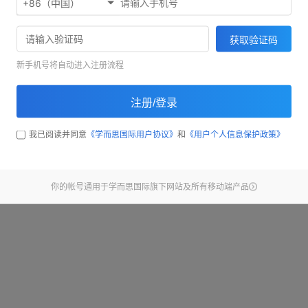
+86（中国）
欢迎使用考满分精听听写
71033
获取验证码
截止昨天，已经有
同学完
新手机号将自动进入注册流程
开始练习
注册/登录
查看新手引导
我已阅读并同意
《学而思国际用户协议》
和
《用户个人信息保护政策》
你的帐号通用于学而思国际旗下网站及所有移动端产品