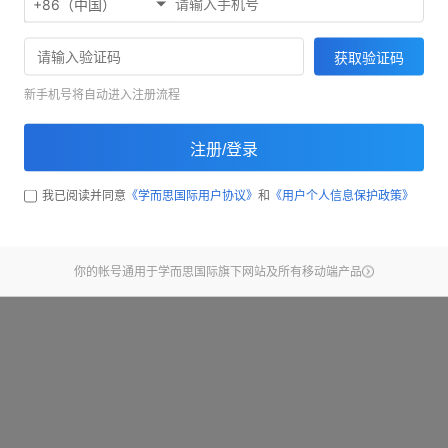
+86（中国）
欢迎使用考满分精听听写
71033
获取验证码
截止昨天，已经有
同学完
新手机号将自动进入注册流程
开始练习
注册/登录
查看新手引导
我已阅读并同意
《学而思国际用户协议》
和
《用户个人信息保护政策》
你的帐号通用于学而思国际旗下网站及所有移动端产品