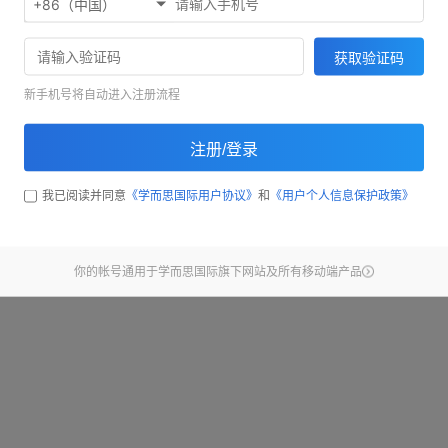
+86（中国）
欢迎使用考满分精听听写
71033
获取验证码
截止昨天，已经有
同学完
新手机号将自动进入注册流程
开始练习
注册/登录
查看新手引导
我已阅读并同意
《学而思国际用户协议》
和
《用户个人信息保护政策》
你的帐号通用于学而思国际旗下网站及所有移动端产品