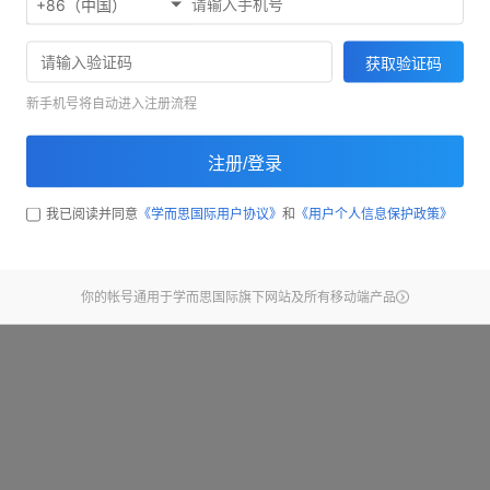
+86（中国）
欢迎使用考满分精听听写
71033
获取验证码
截止昨天，已经有
同学完
新手机号将自动进入注册流程
开始练习
注册/登录
查看新手引导
我已阅读并同意
《学而思国际用户协议》
和
《用户个人信息保护政策》
你的帐号通用于学而思国际旗下网站及所有移动端产品