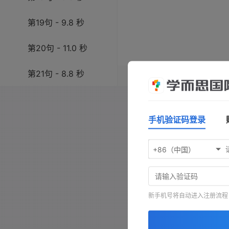
第19句 - 9.8 秒
第20句 - 11.0 秒
第21句 - 8.8 秒
操作指南：按
空格键
播放/暂
键前进，按
-
键查看原文，按
第22句 - 3.6 秒
手机验证码登录
第23句 - 6.4 秒
+86（中国）
第24句 - 13.7 秒
新手机号将自动进入注册流程