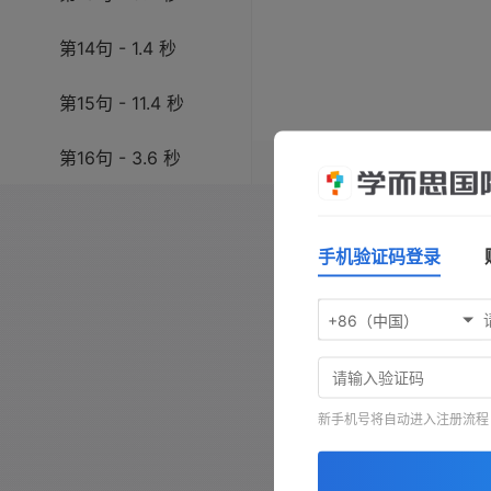
第14句 - 1.4 秒
第15句 - 11.4 秒
第16句 - 3.6 秒
操作指南：按
空格键
播放/暂
键前进，按
-
键查看原文，按
第17句 - 7.8 秒
手机验证码登录
第18句 - 13.2 秒
+86（中国）
第19句 - 2.4 秒
第20句 - 1.9 秒
新手机号将自动进入注册流程
第21句 - 1.2 秒