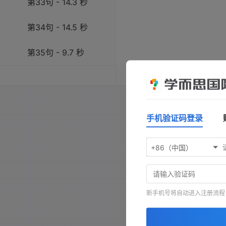
第33句 - 14.3 秒
第34句 - 14.5 秒
第35句 - 9.7 秒
操作指南：按
空格键
播放/暂
键前进，按
-
键查看原文，按
手机验证码登录
+86（中国）
新手机号将自动进入注册流程