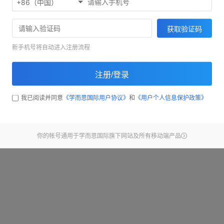
+86（中国）
欢迎使用考满分精听听写
71033
获取验证码
截止昨天，已经有
同学完
新手机号将自动进入注册流程
开始练习
注册/登录
查看新手引导
我已阅读并同意
《学而思国际用户协议》
和
《用户个人信息保护政策》
你的帐号通用于学而思国际旗下网站及所有移动端产品