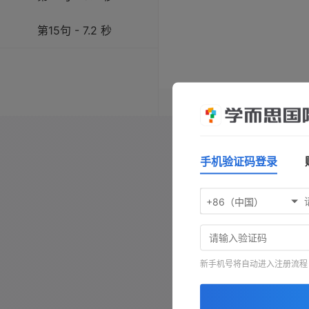
第15句 - 7.2 秒
操作指南：按
空格键
播放/暂
键前进，按
-
键查看原文，按
手机验证码登录
+86（中国）
新手机号将自动进入注册流程