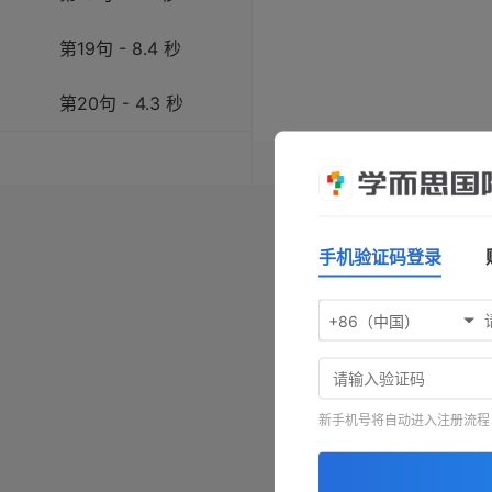
第19句 - 8.4 秒
第20句 - 4.3 秒
操作指南：按
空格键
播放/暂
键前进，按
-
键查看原文，按
手机验证码登录
+86（中国）
新手机号将自动进入注册流程