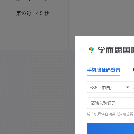
第16句 - 4.5 秒
操作指南：按
空格键
播放/暂
键前进，按
-
键查看原文，按
手机验证码登录
+86（中国）
新手机号将自动进入注册流程