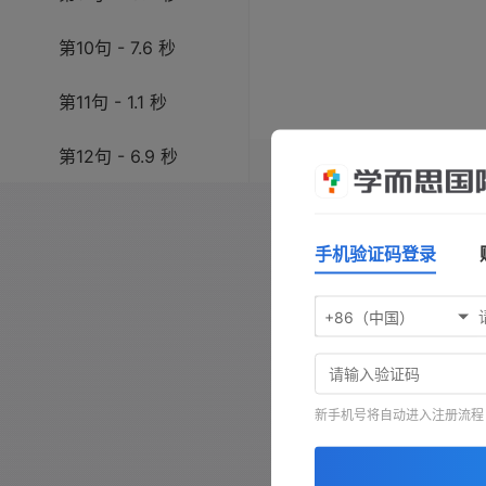
第10句 - 7.6 秒
第11句 - 1.1 秒
第12句 - 6.9 秒
操作指南：按
空格键
播放/暂
键前进，按
-
键查看原文，按
第13句 - 13.7 秒
手机验证码登录
第14句 - 11.3 秒
+86（中国）
第15句 - 11.0 秒
第16句 - 4.7 秒
新手机号将自动进入注册流程
第17句 - 7.4 秒