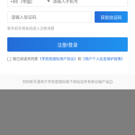
+86（中国）
欢迎使用考满分精听听写
71033
获取验证码
截止昨天，已经有
同学完
新手机号将自动进入注册流程
开始练习
注册/登录
查看新手引导
我已阅读并同意
《学而思国际用户协议》
和
《用户个人信息保护政策》
你的帐号通用于学而思国际旗下网站及所有移动端产品