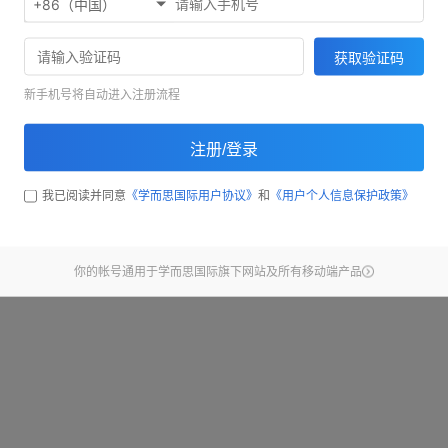
+86（中国）
欢迎使用考满分精听听写
71033
获取验证码
截止昨天，已经有
同学完
新手机号将自动进入注册流程
开始练习
注册/登录
查看新手引导
我已阅读并同意
《学而思国际用户协议》
和
《用户个人信息保护政策》
你的帐号通用于学而思国际旗下网站及所有移动端产品